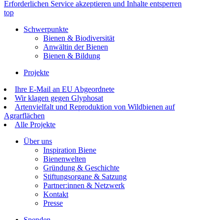
Erforderlichen Service akzeptieren und Inhalte entsperren
top
Schwerpunkte
Bienen & Biodiversität
Anwältin der Bienen
Bienen & Bildung
Projekte
Ihre E-Mail an EU Abgeordnete
Wir klagen gegen Glyphosat
Artenvielfalt und Reproduktion von Wildbienen auf
Agrarflächen
Alle Projekte
Über uns
Inspiration Biene
Bienenwelten
Gründung & Geschichte
Stiftungsorgane & Satzung
Partner:innen & Netzwerk
Kontakt
Presse
Spenden