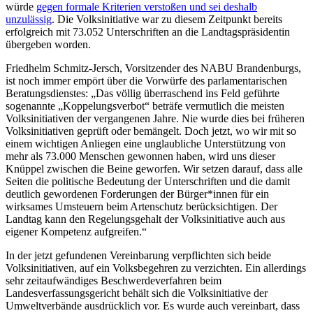
würde
gegen formale Kriterien verstoßen und sei deshalb
unzulässig
. Die Volksinitiative war zu diesem Zeitpunkt bereits
erfolgreich mit 73.052 Unterschriften an die Landtagspräsidentin
übergeben worden.
Friedhelm Schmitz-Jersch, Vorsitzender des NABU Brandenburgs,
ist noch immer empört über die Vorwürfe des parlamentarischen
Beratungsdienstes: „Das völlig überraschend ins Feld geführte
sogenannte „Koppelungsverbot“ beträfe vermutlich die meisten
Volksinitiativen der vergangenen Jahre. Nie wurde dies bei früheren
Volksinitiativen geprüft oder bemängelt. Doch jetzt, wo wir mit so
einem wichtigen Anliegen eine unglaubliche Unterstützung von
mehr als 73.000 Menschen gewonnen haben, wird uns dieser
Knüppel zwischen die Beine geworfen. Wir setzen darauf, dass alle
Seiten die politische Bedeutung der Unterschriften und die damit
deutlich gewordenen Forderungen der Bürger*innen für ein
wirksames Umsteuern beim Artenschutz berücksichtigen. Der
Landtag kann den Regelungsgehalt der Volksinitiative auch aus
eigener Kompetenz aufgreifen.“
In der jetzt gefundenen Vereinbarung verpflichten sich beide
Volksinitiativen, auf ein Volksbegehren zu verzichten. Ein allerdings
sehr zeitaufwändiges Beschwerdeverfahren beim
Landesverfassungsgericht behält sich die Volksinitiative der
Umweltverbände ausdrücklich vor. Es wurde auch vereinbart, dass